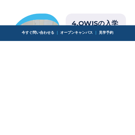
4.OWISの入学
手続き・ステッ
今すぐ問い合わせる
｜
オープンキャンパス
｜
見学予約
プを知る
最後に、入学手続き
ルームに戻り、私た
ちからの親しみやす
いプレゼントを受け
取り、さらに入学手
続きを進めることに
ご興味がある場合
は、入学手続きを行
っていただきます。
お子様の入学手続き