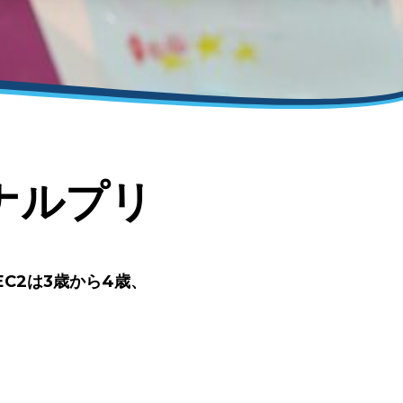
ナルプリ
C2は3歳から4歳、