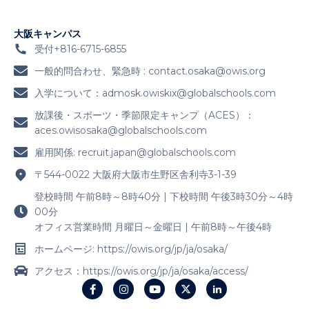
大阪キャンパス
受付+816-6715-6855
一般的問合わせ、緊急時 :
contact.osaka@owis.org
入学について：
admosk.owiskix@globalschools.com
放課後・スポーツ・季節限定キャンプ（ACES）：
aces.owisosaka@globalschools.com
雇用関係:
recruit.japan@globalschools.com
〒544-0022 大阪府大阪市生野区舎利寺3-1-39
登校時間 午前8時～8時40分 | 下校時間 午後3時30分～4時
00分
オフィス営業時間 月曜日～金曜日 | 午前8時～午後4時
ホームページ: https://owis.org/jp/ja/osaka/
アクセス：https://owis.org/jp/ja/osaka/access/