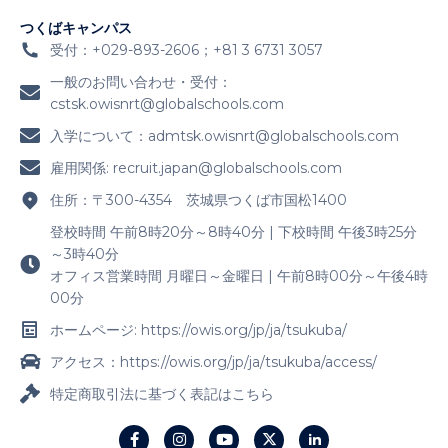
つくばキャンパス
受付：+029-893-2606；+81 3 6731 3057
一般のお問い合わせ・受付：
cstsk.owisnrt@globalschools.com
入学について：
admtsk.owisnrt@globalschools.com
雇用関係:
recruit.japan@globalschools.com
住所：〒300-4354 茨城県つくば市国松1400
登校時間 午前8時20分～8時40分 | 下校時間 午後3時25分
～3時40分
オフィス営業時間 月曜日～金曜日 | 午前8時00分～午後4時
00分
ホームページ: https://owis.org/jp/ja/tsukuba/
アクセス：https://owis.org/jp/ja/tsukuba/access/
特定商取引法に基づく表記はこちら