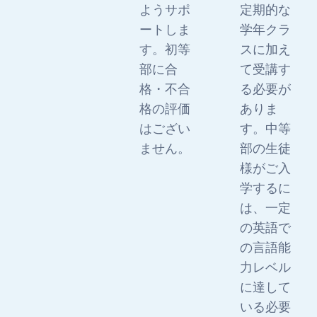
ようサポ
定期的な
ートしま
学年クラ
す。初等
スに加え
部に合
て受講す
格・不合
る必要が
格の評価
ありま
はござい
す。中等
ません。
部の生徒
様がご入
学するに
は、一定
の英語で
の言語能
力レベル
に達して
いる必要