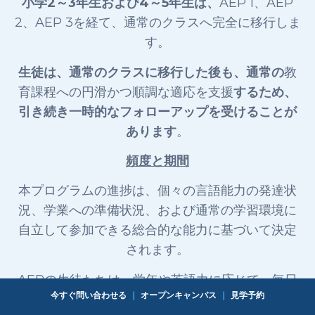
小学2～3年生および4～5年生は、
AEP 1、AEP
2、AEP 3を経て、通常のクラスへ完全に移行しま
す。
生徒は、通常のクラスに移行した後も、通常の
教
育課程への円滑かつ順調な適応を支援
するため、
引き続き一時的なフォローアップを受けることが
あります
。
頻度と期間
本プログラムの進捗は、個々の言語能力の発達状
況、学業への準備状況、および通常の学習環境に
自立して参加できる総合的な能力に基づいて決定
されます。
AEPの生徒たちは、学年や英語力に応じて、毎日
今すぐ問い合わせる
｜
オープンキャンパス
｜
見学予約
英語学習のサポートを受けています。