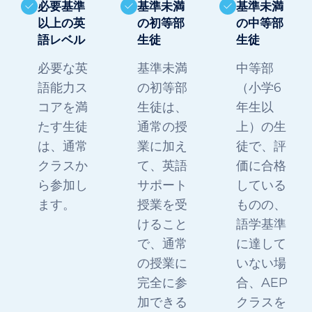
必要基準
基準未満
基準未満
以上の英
の初等部
の中等部
語レベル
生徒
生徒
必要な英
基準未満
中等部
語能力ス
の初等部
（小学6
コアを満
生徒は、
年生以
たす生徒
通常の授
上）の生
は、通常
業に加え
徒で、評
クラスか
て、英語
価に合格
ら参加し
サポート
している
ます。
授業を受
ものの、
けること
語学基準
で、通常
に達して
の授業に
いない場
完全に参
合、AEP
加できる
クラスを