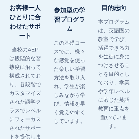
お客様一人
目的志向
参加型の学
ひとりに合
習プログラ
本プログラム
わせたサポ
ム
は、英語圏の
ート
教室で学び、
この基礎コー
活躍できる力
当校のAEP
スでは、様々
を生徒に身に
は段階的な習
な感覚を使っ
つけさせるこ
熟度に沿って
た楽しい学習
とを目的とし
構成されてお
方法を取り入
ており、学業
り、各段階で
れ、学生が楽
や学年レベル
カスタマイズ
しみながら学
に応じた英語
された語学ク
び、情報を早
教育に重点を
ラスでレベル
く覚えやすく
置いていま
にフォーカス
しています。
す。
されたサポー
トを提供しま