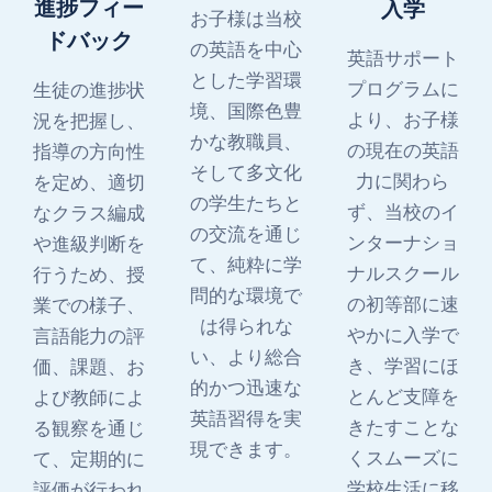
進捗フィー
入学
お子様は当校
ドバック
の英語を中心
英語サポート
とした学習環
プログラムに
生徒の進捗状
境、国際色豊
より、お子様
況を把握し、
かな教職員、
の現在の英語
指導の方向性
そして多文化
力に関わら
を定め、適切
の学生たちと
ず、当校のイ
なクラス編成
の交流を通じ
ンターナショ
や進級判断を
て、純粋に学
ナルスクール
行うため、授
問的な環境で
の初等部に速
業での様子、
は得られな
やかに入学で
言語能力の評
い、より総合
き、学習にほ
価、課題、お
的かつ迅速な
とんど支障を
よび教師によ
英語習得を実
きたすことな
る観察を通じ
現できます。
くスムーズに
て、定期的に
学校生活に移
評価が行われ