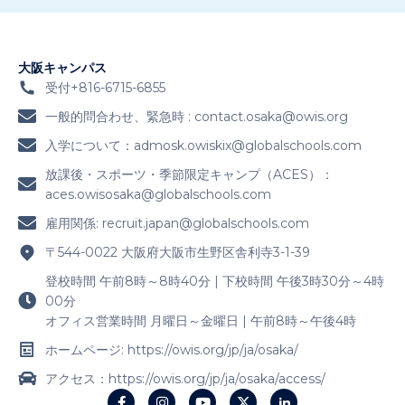
大阪キャンパス
受付+816-6715-6855
一般的問合わせ、緊急時 :
contact.osaka@owis.org
入学について：
admosk.owiskix@globalschools.com
放課後・スポーツ・季節限定キャンプ（ACES）：
aces.owisosaka@globalschools.com
雇用関係:
recruit.japan@globalschools.com
〒544-0022 大阪府大阪市生野区舎利寺3-1-39
登校時間 午前8時～8時40分 | 下校時間 午後3時30分～4時
00分
オフィス営業時間 月曜日～金曜日 | 午前8時～午後4時
ホームページ: https://owis.org/jp/ja/osaka/
アクセス：https://owis.org/jp/ja/osaka/access/