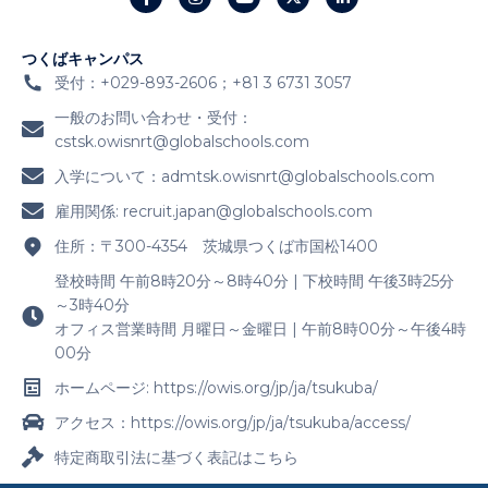
つくばキャンパス
受付：+029-893-2606；+81 3 6731 3057
一般のお問い合わせ・受付：
cstsk.owisnrt@globalschools.com
入学について：
admtsk.owisnrt@globalschools.com
雇用関係:
recruit.japan@globalschools.com
住所：〒300-4354 茨城県つくば市国松1400
登校時間 午前8時20分～8時40分 | 下校時間 午後3時25分
～3時40分
オフィス営業時間 月曜日～金曜日 | 午前8時00分～午後4時
00分
ホームページ: https://owis.org/jp/ja/tsukuba/
アクセス：https://owis.org/jp/ja/tsukuba/access/
特定商取引法に基づく表記はこちら