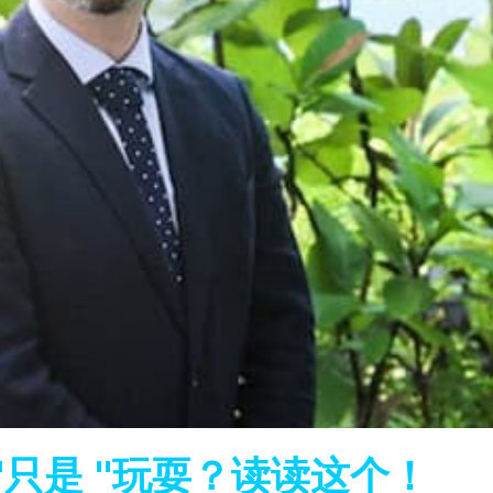
"只是 "玩耍？读读这个！