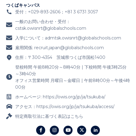
つくばキャンパス
受付：+029-893-2606；+81 3 6731 3057
一般のお問い合わせ・受付：
cstsk.owisnrt@globalschools.com
入学について：
admtsk.owisnrt@globalschools.com
雇用関係:
recruit.japan@globalschools.com
住所：〒300-4354 茨城県つくば市国松1400
登校時間 午前8時20分～8時40分 | 下校時間 午後3時25分
～3時40分
オフィス営業時間 月曜日～金曜日 | 午前8時00分～午後4時
00分
ホームページ: https://owis.org/jp/ja/tsukuba/
アクセス：https://owis.org/jp/ja/tsukuba/access/
特定商取引法に基づく表記はこちら