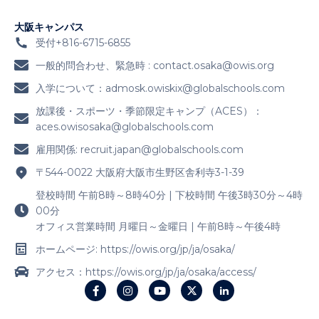
大阪キャンパス
受付+816-6715-6855
一般的問合わせ、緊急時 :
contact.osaka@owis.org
入学について：
admosk.owiskix@globalschools.com
放課後・スポーツ・季節限定キャンプ（ACES）：
aces.owisosaka@globalschools.com
雇用関係:
recruit.japan@globalschools.com
〒544-0022 大阪府大阪市生野区舎利寺3-1-39
登校時間 午前8時～8時40分 | 下校時間 午後3時30分～4時
00分
オフィス営業時間 月曜日～金曜日 | 午前8時～午後4時
ホームページ: https://owis.org/jp/ja/osaka/
アクセス：https://owis.org/jp/ja/osaka/access/