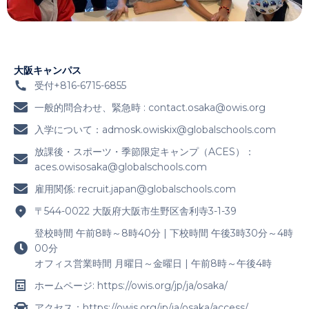
大阪キャンパス
受付+816-6715-6855
一般的問合わせ、緊急時 :
contact.osaka@owis.org
入学について：
admosk.owiskix@globalschools.com
放課後・スポーツ・季節限定キャンプ（ACES）：
aces.owisosaka@globalschools.com
雇用関係:
recruit.japan@globalschools.com
〒544-0022 大阪府大阪市生野区舎利寺3-1-39
登校時間 午前8時～8時40分 | 下校時間 午後3時30分～4時
00分
オフィス営業時間 月曜日～金曜日 | 午前8時～午後4時
ホームページ: https://owis.org/jp/ja/osaka/
アクセス：https://owis.org/jp/ja/osaka/access/