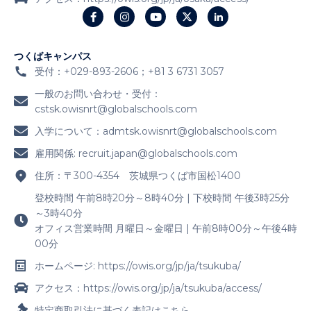
つくばキャンパス
受付：+029-893-2606；+81 3 6731 3057
一般のお問い合わせ・受付：
cstsk.owisnrt@globalschools.com
入学について：
admtsk.owisnrt@globalschools.com
雇用関係:
recruit.japan@globalschools.com
住所：〒300-4354 茨城県つくば市国松1400
登校時間 午前8時20分～8時40分 | 下校時間 午後3時25分
～3時40分
オフィス営業時間 月曜日～金曜日 | 午前8時00分～午後4時
00分
ホームページ: https://owis.org/jp/ja/tsukuba/
アクセス：https://owis.org/jp/ja/tsukuba/access/
特定商取引法に基づく表記はこちら