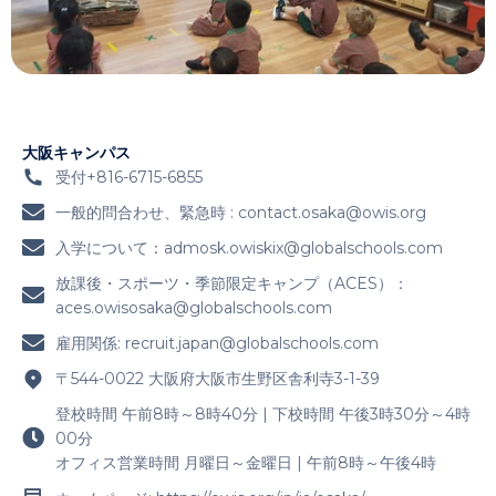
大阪キャンパス
受付+816-6715-6855
一般的問合わせ、緊急時 :
contact.osaka@owis.org
入学について：
admosk.owiskix@globalschools.com
放課後・スポーツ・季節限定キャンプ（ACES）：
aces.owisosaka@globalschools.com
雇用関係:
recruit.japan@globalschools.com
〒544-0022 大阪府大阪市生野区舎利寺3-1-39
登校時間 午前8時～8時40分 | 下校時間 午後3時30分～4時
00分
オフィス営業時間 月曜日～金曜日 | 午前8時～午後4時