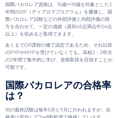
国際バカロレア資格は、16歳〜19歳を対象とした2
年間のDP（ディプロマプログラム）を履修し、国
際バカロレア試験などの外部評価と内部評価の両
方を合わせて、一定の成績（原則45点満点中24点
以上）を収めると取得できます。
あくまでDP課程の修了認定であるため、それ以前
のPYPやMYPを受けていなくても、高校2・3年次
の2年間で集中的に学び、資格取得を目指すことが
可能です。
国際バカロレアの合格率
は？
IBの最終試験は毎年5月と11月に行われますが、合
格率は平均して7〜8割程度で推移しています。