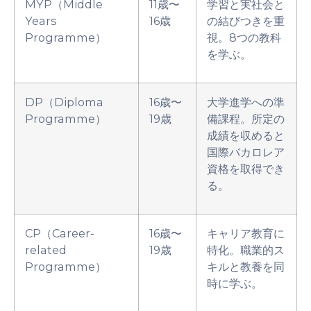
MYP（Middle
11歳〜
学習と実社会と
Years
16歳
の結びつきを重
Programme）
視。8つの教科
を学ぶ。
DP（Diploma
16歳〜
大学進学への準
Programme）
19歳
備課程。所定の
成績を収めると
国際バカロレア
資格を取得でき
る。
CP（Career-
16歳〜
キャリア教育に
related
19歳
特化。職業的ス
Programme）
キルと教養を同
時に学ぶ。