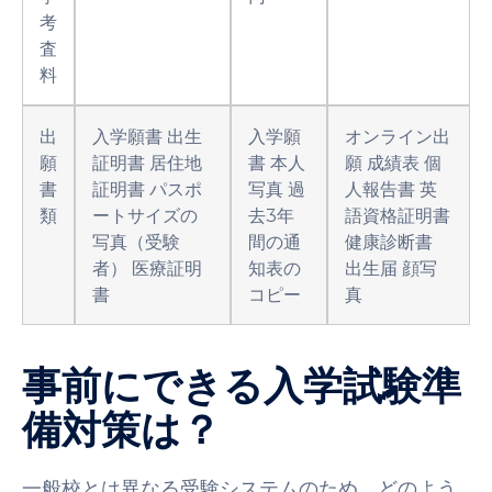
考
査
料
出
入学願書 出生
入学願
オンライン出
願
証明書 居住地
書 本人
願 成績表 個
書
証明書 パスポ
写真 過
人報告書 英
類
ートサイズの
去3年
語資格証明書
写真（受験
間の通
健康診断書
者） 医療証明
知表の
出生届 顔写
書
コピー
真
事前にできる入学試験準
備対策は？
一般校とは異なる受験システムのため、どのよう