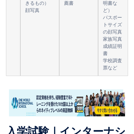
きるもの）
薦書
明書な
顔写真
ど）
パスポー
トサイズ
の顔写真
家族写真
成績証明
書
学校調査
票など
入学試験｜インターナシ