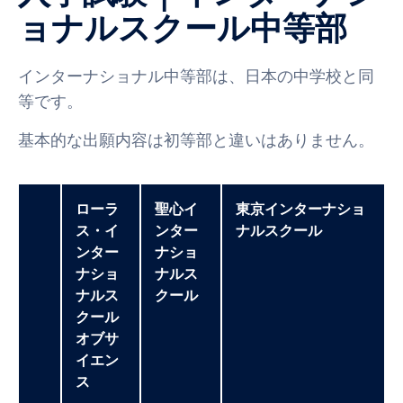
ョナルスクール中等部
インターナショナル中等部は、日本の中学校と同
等です。
基本的な出願内容は初等部と違いはありません。
ローラ
聖心イ
東京インターナショ
ス・イ
ンター
ナルスクール
ンター
ナショ
ナショ
ナルス
ナルス
クール
クール
オブサ
イエン
ス