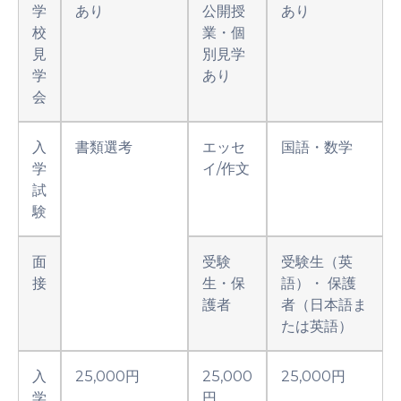
学
あり
公開授
あり
校
業・個
見
別見学
学
あり
会
入
書類選考
エッセ
国語・数学
学
イ/作文
試
験
面
受験
受験生（英
接
生・保
語）・ 保護
護者
者（日本語ま
たは英語）
入
25,000円
25,000
25,000円
学
円