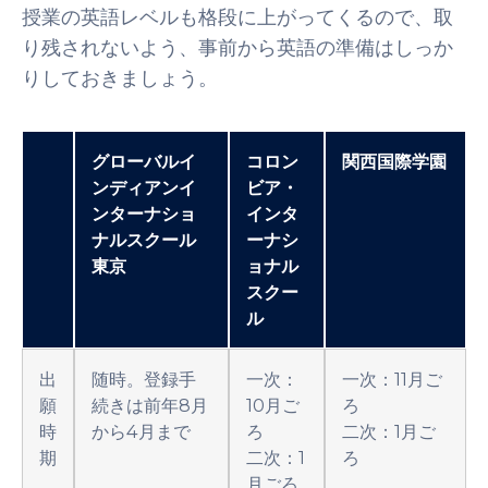
授業の英語レベルも格段に上がってくるので、取
り残されないよう、事前から英語の準備はしっか
りしておきましょう。
グローバルイ
コロン
関西国際学園
ンディアンイ
ビア・
ンターナショ
インタ
ナルスクール
ーナシ
東京
ョナル
スクー
ル
出
随時。登録手
一次：
一次：11月ご
願
続きは前年8月
10月ご
ろ
時
から4月まで
ろ
二次：1月ご
期
二次：1
ろ
月ごろ