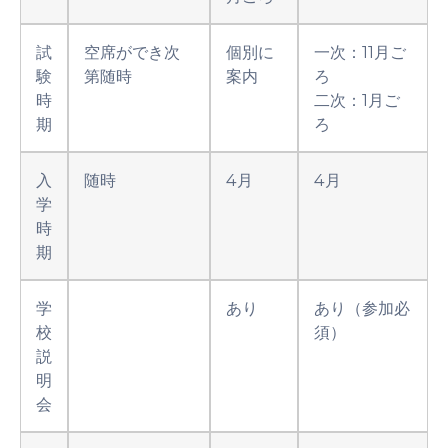
試
空席ができ次
個別に
一次：11月ご
験
第随時
案内
ろ
時
二次：1月ご
期
ろ
入
随時
4月
4月
学
時
期
学
あり
あり（参加必
校
須）
説
明
会