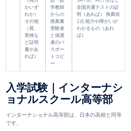
（両方
語・数
SATⓇ、ACTⓇなど
かいず
学教師
全国共通テストの証
れか）
からの
明（あれば） 推薦状
その他
推薦書
2点 能力や障がいが
（賞、
受験者
わかるもの（あれ
英検な
と保護
ば）
ど証明
者のパ
書があ
スポー
れば）
トコピ
ー
入学試験｜インターナシ
ョナルスクール高等部
インターナショナル高等部は、日本の高校と同等
です。