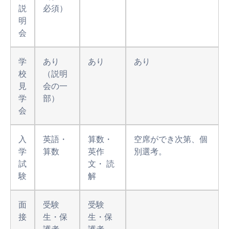
説
必須）
明
会
学
あり
あり
あり
校
（説明
見
会の一
学
部）
会
入
英語・
算数・
空席ができ次第、個
学
算数
英作
別選考。
試
文・ 読
験
解
面
受験
受験
接
生・保
生・保