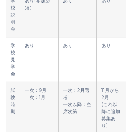
学
あり(参加必
あり
あり
校
須）
説
明
会
学
あり
あり
あり
校
見
学
会
試
一次：9月
一次：2月選
11月から
験
二次：1月
考
2月
時
一次以降：空
(これ以
期
席次第
降に追加
募集あ
り)