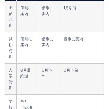
出
個別に
個別に
1月以降
願
案内
案内
時
期
試
個別に
個別に
個別に案内
験
案内
案内
時
期
入
8月最
8月下
8月下旬
学
終週
旬
時
期
学
あり
校
（参加