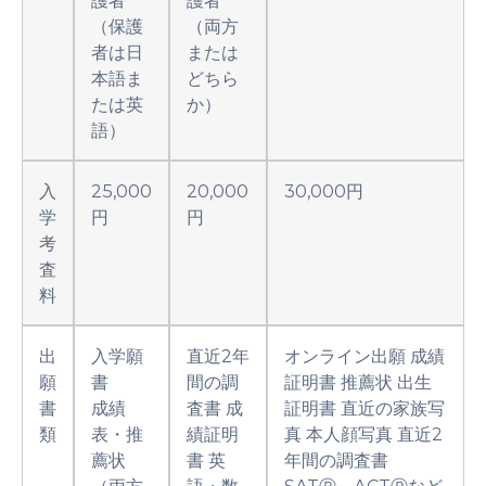
護者
護者
（保護
（両方
者は日
または
本語ま
どちら
たは英
か）
語）
入
25,000
20,000
30,000円
学
円
円
考
査
料
出
入学願
直近2年
オンライン出願 成績
願
書
間の調
証明書 推薦状 出生
書
成績
査書 成
証明書 直近の家族写
類
表・推
績証明
真 本人顔写真 直近2
薦状
書 英
年間の調査書