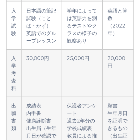
入
日本語の筆記
学年によって
英語と算
学
試験（こと
は英語力を測
数
試
ば・かず）
るテストやク
（2022
験
英語でのグル
ラスの様子の
年）
ープレッスン
観察あり
入
30,000円
25,000円
20,000
学
円
考
査
料
出
成績表
保護者アンケ
願書
願
内申書
ート
生年月日
書
健康診断書
過去2年分の
を証明で
類
出生届（生年
学校成績表
きるもの
月日が確認で
教員による推
（出生証