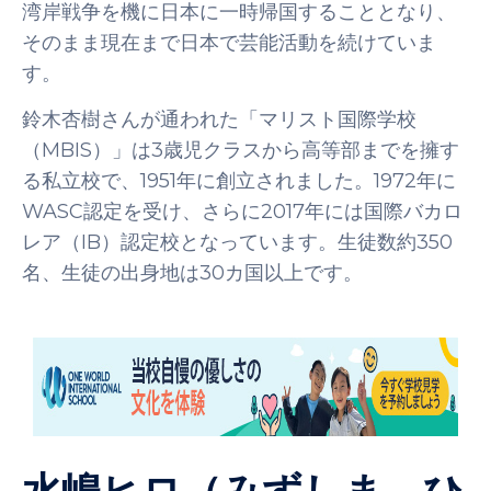
湾岸戦争を機に日本に一時帰国することとなり、
そのまま現在まで日本で芸能活動を続けていま
す。
鈴木杏樹さんが通われた「マリスト国際学校
（MBIS）」は3歳児クラスから高等部までを擁す
る私立校で、1951年に創立されました。1972年に
WASC認定を受け、さらに2017年には国際バカロ
レア（IB）認定校となっています。生徒数約350
名、生徒の出身地は30カ国以上です。
水嶋ヒロ（みずしま ひ