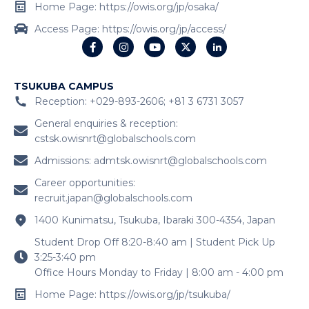
Home Page: https://owis.org/jp/osaka/
Access Page: https://owis.org/jp/access/
TSUKUBA CAMPUS
Reception: +029-893-2606; +81 3 6731 3057
General enquiries & reception:
cstsk.owisnrt@globalschools.com
Admissions:
admtsk.owisnrt@globalschools.com
Career opportunities:
recruit.japan@globalschools.com
1400 Kunimatsu, Tsukuba, Ibaraki 300-4354, Japan
Student Drop Off 8:20-8:40 am | Student Pick Up
3:25-3:40 pm
Office Hours Monday to Friday | 8:00 am - 4:00 pm
Home Page: https://owis.org/jp/tsukuba/