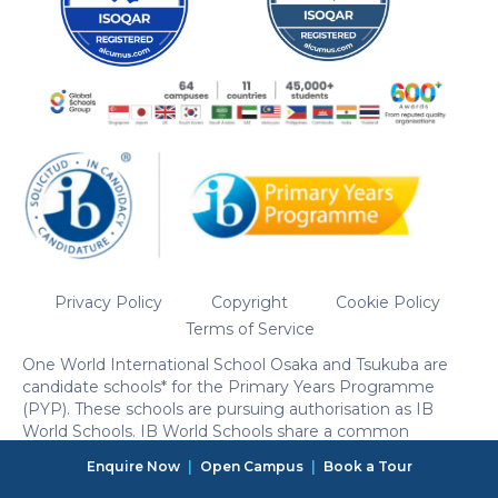
Privacy Policy
Copyright
Cookie Policy
Terms of Service
One World International School Osaka and Tsukuba are
candidate schools* for the Primary Years Programme
(PYP). These schools are pursuing authorisation as IB
World Schools. IB World Schools share a common
philosophy, teaching methodology, and a commitment to
Enquire Now
|
Open Campus
|
Book a Tour
high-quality education that we believe is important for our