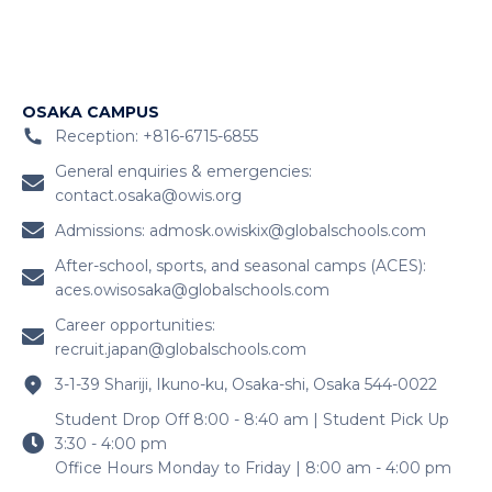
OSAKA CAMPUS
Reception: +816-6715-6855
General enquiries & emergencies:
contact.osaka@owis.org
Admissions:
admosk.owiskix@globalschools.com
After-school, sports, and seasonal camps (ACES):
aces.owisosaka@globalschools.com
Career opportunities:
recruit.japan@globalschools.com
3-1-39 Shariji, Ikuno-ku, Osaka-shi, Osaka 544-0022
Student Drop Off 8:00 - 8:40 am | Student Pick Up
3:30 - 4:00 pm
Office Hours Monday to Friday | 8:00 am - 4:00 pm