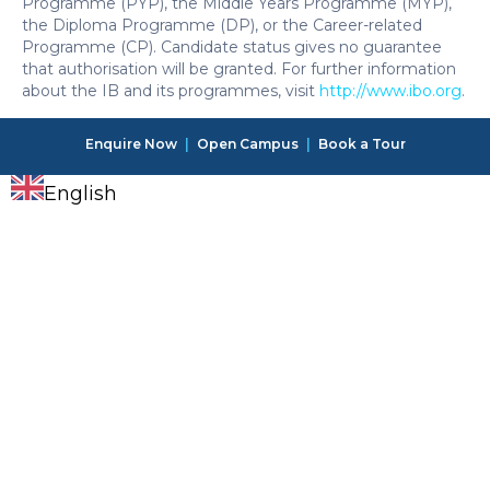
Programme (PYP), the Middle Years Programme (MYP),
the Diploma Programme (DP), or the Career-related
Programme (CP). Candidate status gives no guarantee
that authorisation will be granted. For further information
about the IB and its programmes, visit
http://www.ibo.org
.
Enquire Now
|
Open Campus
|
Book a Tour
English