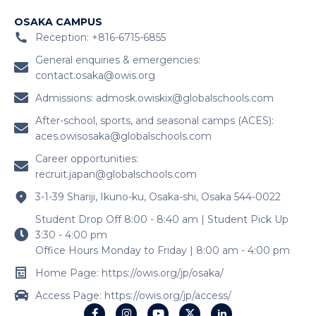
OSAKA CAMPUS
Reception: +816-6715-6855
General enquiries & emergencies:
contact.osaka@owis.org
Admissions:
admosk.owiskix@globalschools.com
After-school, sports, and seasonal camps (ACES):
aces.owisosaka@globalschools.com
Career opportunities:
recruit.japan@globalschools.com
3-1-39 Shariji, Ikuno-ku, Osaka-shi, Osaka 544-0022
Student Drop Off 8:00 - 8:40 am | Student Pick Up
3:30 - 4:00 pm
Office Hours Monday to Friday | 8:00 am - 4:00 pm
Home Page: https://owis.org/jp/osaka/
Access Page: https://owis.org/jp/access/