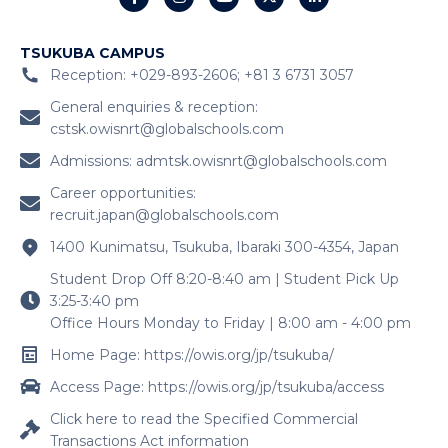
TSUKUBA CAMPUS
Reception: +029-893-2606; +81 3 6731 3057
General enquiries & reception:
cstsk.owisnrt@globalschools.com
Admissions:
admtsk.owisnrt@globalschools.com
Career opportunities:
recruit.japan@globalschools.com
1400 Kunimatsu, Tsukuba, Ibaraki 300-4354, Japan
Student Drop Off 8:20-8:40 am | Student Pick Up
3:25-3:40 pm
Office Hours Monday to Friday | 8:00 am - 4:00 pm
Home Page: https://owis.org/jp/tsukuba/
Access Page: https://owis.org/jp/tsukuba/access
Click here to read the Specified Commercial
Transactions Act information