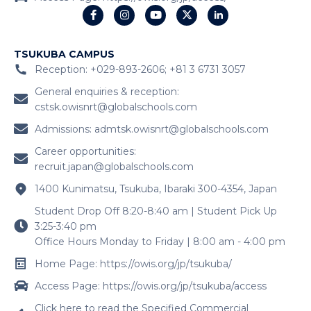
TSUKUBA CAMPUS
Reception: +029-893-2606; +81 3 6731 3057
General enquiries & reception:
cstsk.owisnrt@globalschools.com
Admissions:
admtsk.owisnrt@globalschools.com
Career opportunities:
recruit.japan@globalschools.com
1400 Kunimatsu, Tsukuba, Ibaraki 300-4354, Japan
Student Drop Off 8:20-8:40 am | Student Pick Up
3:25-3:40 pm
Office Hours Monday to Friday | 8:00 am - 4:00 pm
Home Page: https://owis.org/jp/tsukuba/
Access Page: https://owis.org/jp/tsukuba/access
Click here to read the Specified Commercial