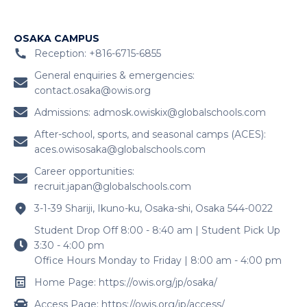
OSAKA CAMPUS
Reception: +816-6715-6855
General enquiries & emergencies:
contact.osaka@owis.org
Admissions:
admosk.owiskix@globalschools.com
After-school, sports, and seasonal camps (ACES):
aces.owisosaka@globalschools.com
Career opportunities:
recruit.japan@globalschools.com
3-1-39 Shariji, Ikuno-ku, Osaka-shi, Osaka 544-0022
Student Drop Off 8:00 - 8:40 am | Student Pick Up
3:30 - 4:00 pm
Office Hours Monday to Friday | 8:00 am - 4:00 pm
Home Page: https://owis.org/jp/osaka/
Access Page: https://owis.org/jp/access/