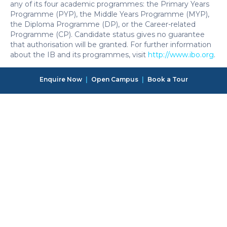
any of its four academic programmes: the Primary Years
Programme (PYP), the Middle Years Programme (MYP),
the Diploma Programme (DP), or the Career-related
Programme (CP). Candidate status gives no guarantee
that authorisation will be granted. For further information
about the IB and its programmes, visit
http://www.ibo.org
.
Enquire Now
|
Open Campus
|
Book a Tour