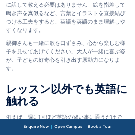
に訳して教える必要はありません。絵を指差して
鳴き声を真似るなど、言葉とイラストを直接結び
つける工夫をすると、英語を英語のまま理解しや
すくなります。
親御さんも一緒に歌を口ずさみ、心から楽しむ様
子を見せてあげてください。大人が一緒に喜ぶ姿
が、子どもの好奇心を引き出す原動力になりま
す。
レッスン以外でも英語に
触れる
例えば、週に1回ほど英語の習い事に通うだけで
は、言葉を定着させるためのインプット量がどう
Enquire Now
|
Open Campus
|
Book a Tour
しても不足してしまいます。習った言葉を日常で