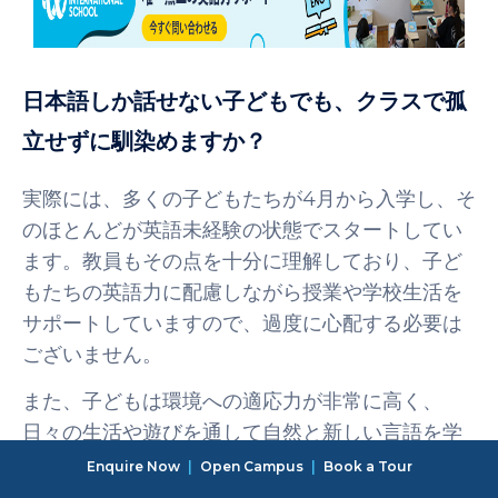
日本語しか話せない子どもでも、クラスで孤
立せずに馴染めますか？
実際には、多くの子どもたちが4月から入学し、そ
のほとんどが英語未経験の状態でスタートしてい
ます。教員もその点を十分に理解しており、子ど
もたちの英語力に配慮しながら授業や学校生活を
サポートしていますので、過度に心配する必要は
ございません。
また、子どもは環境への適応力が非常に高く、
日々の生活や遊びを通して自然と新しい言語を学
び、新しい環境に慣れていくことが得意なようで
Enquire Now
|
Open Campus
|
Book a Tour
す。